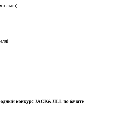
оятельно)
теля!
ародный конкурс JACK&JILL по бачате