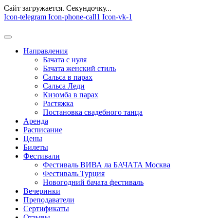
Сайт загружается. Секундочку...
Перейти
Icon-telegram
Icon-phone-call1
Icon-vk-1
к
содержимому
Направления
Бачата с нуля
Бачата женский стиль
Сальса в парах
Сальса Леди
Кизомба в парах
Растяжка
Постановка свадебного танца
Аренда
Расписание
Цены
Билеты
Фестивали
Фестиваль ВИВА ла БАЧАТА Москва
Фестиваль Турция
Новогодний бачата фестиваль
Вечеринки
Преподаватели
Сертификаты
Отзывы