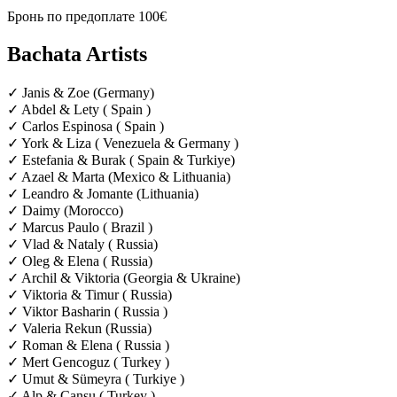
Бронь по предоплате 100€
Bachata Artists
✓ Janis & Zoe (Germany)
✓ Abdel & Lety ( Spain )
✓ Carlos Espinosa ( Spain )
✓ York & Liza ( Venezuela & Germany )
✓ Estefania & Burak ( Spain & Turkiye)
✓ Azael & Marta (Mexico & Lithuania)
✓ Leandro & Jomante (Lithuania)
✓ Daimy (Morocco)
✓ Marcus Paulo ( Brazil )
✓ Vlad & Nataly ( Russia)
✓ Oleg & Elena ( Russia)
✓ Archil & Viktoria (Georgia & Ukraine)
✓ Viktoria & Timur ( Russia)
✓ Viktor Basharin ( Russia )
✓ Valeria Rekun (Russia)
✓ Roman & Elena ( Russia )
✓ Mert Gencoguz ( Turkey )
✓ Umut & Sümeyra ( Turkiye )
✓ Alp & Cansu ( Turkey )