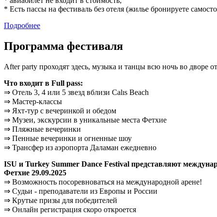
* авиабилет не входит в стоимость;
* Есть пассы на фестиваль без отеля (жилье бронируете самост
Подробнее
Программа фестиваля
After party проходят здесь, музыка и танцы всю ночь во дворе о
Что входит в Full pass:
⇒ Отель 3, 4 или 5 звезд вблизи Calıs Beach
⇒ Мастер-классы
⇒ Яхт-тур с вечеринкой и обедом
⇒ Музеи, экскурсии в уникальные места Фетхие
⇒ Пляжные вечеринки
⇒ Пенные вечеринки и огненные шоу
⇒ Трансфер из аэропорта Даламан ежедневно
ISU и Turkey Summer Dance Festival представляют междун
Фетхие 29.09.2025
⇒ Возможность посоревноваться на международной арене!
⇒ Судьи - преподаватели из Европы и России
⇒ Крутые призы для победителей
⇒ Онлайн регистрация скоро откроется