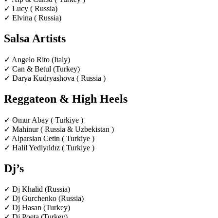
✓ Lucy ( Russia)
✓ Elvina ( Russia)
Salsa Artists
✓ Angelo Rito (Italy)
✓ Can & Betul (Turkey)
✓ Darya Kudryashova ( Russia )
Reggateon & High Heels
✓ Omur Abay ( Turkiye )
✓ Mahinur ( Russia & Uzbekistan )
✓ Alparslan Cetin ( Turkiye )
✓ Halil Yediyıldız ( Turkiye )
Dj’s
✓ Dj Khalid (Russia)
✓ Dj Gurchenko (Russia)
✓ Dj Hasan (Turkey)
✓ Dj Poeta (Turkey)