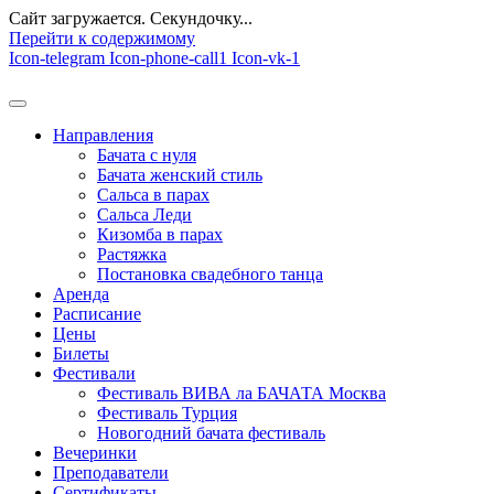
Сайт загружается. Секундочку...
Перейти к содержимому
Icon-telegram
Icon-phone-call1
Icon-vk-1
Направления
Бачата с нуля
Бачата женский стиль
Сальса в парах
Сальса Леди
Кизомба в парах
Растяжка
Постановка свадебного танца
Аренда
Расписание
Цены
Билеты
Фестивали
Фестиваль ВИВА ла БАЧАТА Москва
Фестиваль Турция
Новогодний бачата фестиваль
Вечеринки
Преподаватели
Сертификаты