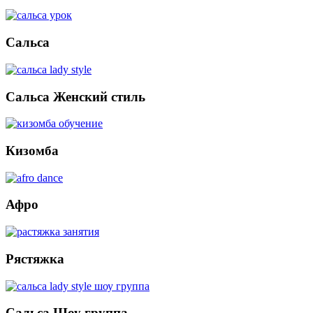
Сальса
Сальса Женский стиль
Кизомба
Афро
Рястяжка
Сальса Шоу группа