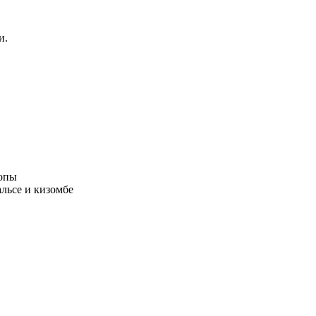
и.
опы
льсе и кизомбе