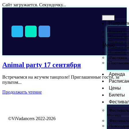
Сайт загружается. Секундочку...
Направл
Бачата с 
Бачата же
Сальса в 
Меню
Сальса Л
Кизомба в
Растяжка
Постановк
Animal party 17 сентября
Аренда
Встречаемся на жгучем танцполе! Приглашенные гости, за
Расписа
пультом...
Цены
Продолжить чтение
Билеты
Фестива
Фестивал
Москва
©ViVadancers 2022-2026
Фестивал
Новогодни