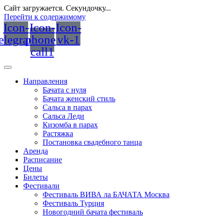
Сайт загружается. Секундочку...
Перейти к содержимому
Icon-
Icon-
Icon-
telegram
phone-
vk-1
call1
Направления
Бачата с нуля
Бачата женский стиль
Сальса в парах
Сальса Леди
Кизомба в парах
Растяжка
Постановка свадебного танца
Аренда
Расписание
Цены
Билеты
Фестивали
Фестиваль ВИВА ла БАЧАТА Москва
Фестиваль Турция
Новогодний бачата фестиваль