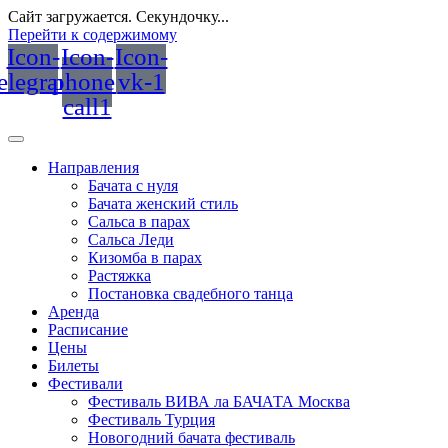
Сайт загружается. Секундочку...
Перейти к содержимому
Icon-
Icon-
Icon-
telegram
phone-
vk-1
call1
Направления
Бачата с нуля
Бачата женский стиль
Сальса в парах
Сальса Леди
Кизомба в парах
Растяжка
Постановка свадебного танца
Аренда
Расписание
Цены
Билеты
Фестивали
Фестиваль ВИВА ла БАЧАТА Москва
Фестиваль Турция
Новогодний бачата фестиваль